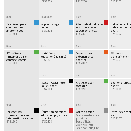
EPS 2300
EPS 3200
EPS 2203
3 cr.
0 ou 3 cr.
3 cr.
3 cr.
Biomécanique et
Apprentissage
Affectivité et habiletés
Entraînement d
composantes
moteur
relationnelles en
habiletés menta
anatomiques
EPS 1304
éducation phys...
sport
EPS 1301
EPS 2301
EPS 2202
3 cr.
3 cr.
3 cr.
3 cr.
Efficacité de
Nutrition et
Organisation
Méthodes
l'intervention en
éducation à la santé
d'événements
d'entraînement
contexte sportif
EPS 3301
sportifs
EPS 2201
EPS 1309
EPS 2307
3 cr.
3 cr.
3 cr.
Stage I - Coaching en
Analyse de son
Gestion d'un cl
milieu sportif
coaching
sportif
EPS 2204
EPS 1201
EPS 2306
6 cr.
3 cr.
3 cr.
3 cr.
Perspectives
Éducation morale en
Cours à option
Intégrité en con
professionnelles en
éducation physique et
Cours en éducation
sportif
intervention sportive
sportive
physique
EPS 2207
EPS 1200
EPS 2303
Possibilités:
2e année - Aut
3e année - Aut, Hiv