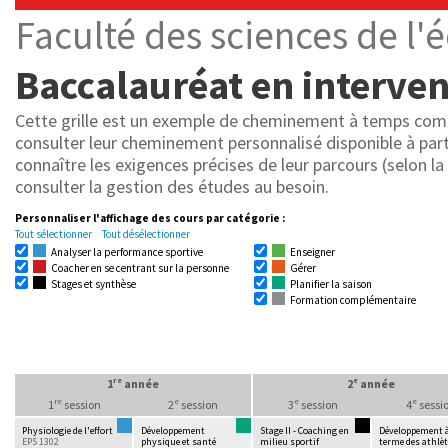
Faculté des sciences de l'
Baccalauréat en interven
Cette grille est un exemple de cheminement à temps comp
consulter leur cheminement personnalisé disponible à par
connaître les exigences précises de leur parcours (selon l
consulter la gestion des études au besoin.
Personnaliser l'affichage des cours par catégorie :
Tout sélectionner
Tout désélectionner
Analyser la performance sportive
Enseigner
Coacher en se centrant sur la personne
Gérer
Stages et synthèse
Planifier la saison
Formation complémentaire
re
e
1
année
2
année
re
e
e
e
1
session
2
session
3
session
4
sessi
Physiologie de l'effort
Développement
Stage II - Coaching en
Développement à
EPS 1302
physique et santé
milieu sportif
terme des athlè