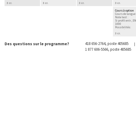
3 cr.
3 cr.
3 cr.
3 cr.
Cours à option
Cours de langue
Note test :
Si profil entr., E
1000
Possibilités:
2e année - Aut, H
3 cr.
418 656-2764, poste 405685
Des questions sur le programme?
|
1 877 606-5566, poste 405685